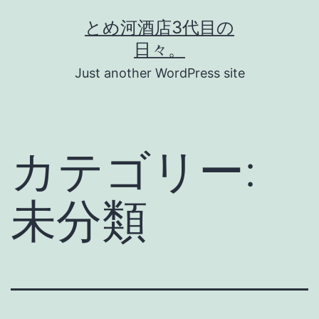
コ
とめ河酒店3代目の
ン
日々。
テ
Just another WordPress site
ン
ツ
へ
カテゴリー:
ス
キ
未分類
ッ
プ